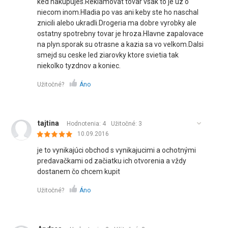
ked nakupujes.Reklamovat tovar vsak to je uz o
niecom inom.Hladia po vas ani keby ste ho naschal
znicili alebo ukradli.Drogeria ma dobre vyrobky ale
ostatny spotrebny tovar je hroza.Hlavne zapalovace
na plyn.sporak su otrasne a kazia sa vo velkom.Dalsi
smejd su ceske led ziarovky ktore svietia tak
niekolko tyzdnov a koniec.
Užitočné?
Áno
tajtina
Hodnotenia: 4
Užitočné:
3
10.09.2016
je to vynikajúci obchod s vynikajucimi a ochotnými
predavačkami od začiatku ich otvorenia a vždy
dostanem čo chcem kupit
Užitočné?
Áno