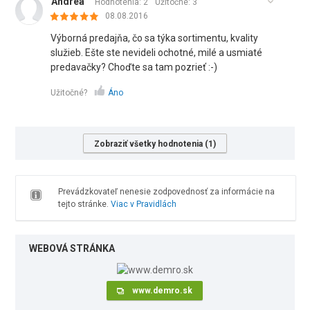
Andrea
Hodnotenia: 2
Užitočné:
3
08.08.2016
Výborná predajňa, čo sa týka sortimentu, kvality
služieb. Ešte ste nevideli ochotné, milé a usmiaté
predavačky? Choďte sa tam pozrieť :-)
Užitočné?
Áno
Zobraziť všetky hodnotenia (1)
Prevádzkovateľ nenesie zodpovednosť za informácie na
tejto stránke.
Viac v Pravidlách
WEBOVÁ STRÁNKA
www.demro.sk