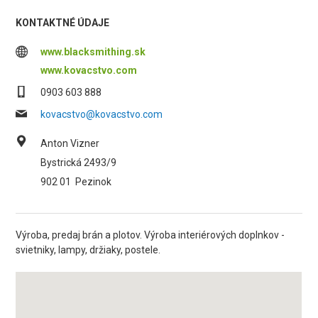
KONTAKTNÉ ÚDAJE
www.blacksmithing.sk
www.kovacstvo.com
0903 603 888
kovacstvo@kovacstvo.com
Anton Vizner
Bystrická 2493/9
902 01
Pezinok
Výroba, predaj brán a plotov. Výroba interiérových doplnkov -
svietniky, lampy, držiaky, postele.