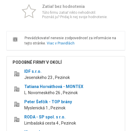
Zatiaľ bez hodnotenia
Túto firmu zatiaľ nikto nehodnotil.
Poznáš ju? Pridaj k nej svoje hodnotenie.
Prevádzkovateľ nenesie zodpovednosť za informácie na
tejto stránke.
Viac v Pravidlách
PODOBNÉ FIRMY V OKOLÍ
IDF s.r.o.
Jesenského 23 , Pezinok
Tatiana Horváthová - MONTEX
L. Novomeského 26 , Pezinok
Peter Šefčík - TOP brány
Myslenická 1 , Pezinok
RODA - SP spol. s r.o.
Limbašská cesta 4 , Pezinok