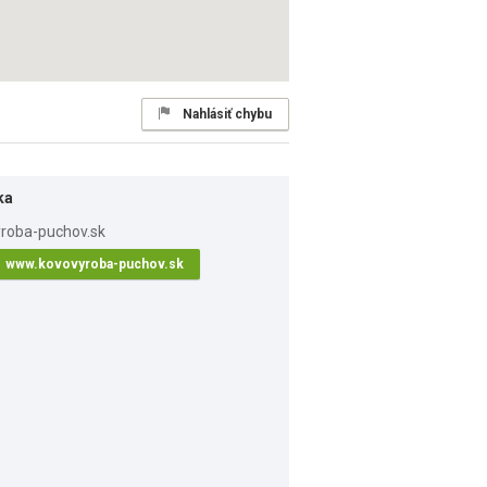
Nahlásiť chybu
ka
www.kovovyroba-puchov.sk