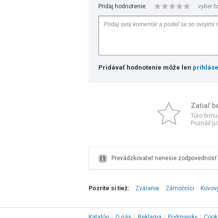
Pridaj hodnotenie:
vyber h
Pridávať hodnotenie môže len
prihlás
Zatiaľ b
Túto firmu
Poznáš ju?
Prevádzkovateľ nenesie zodpovednosť z
Pozrite si tiež:
Zváranie
Zámočníci
Kovov
Katalóg
|
O nás
|
Reklama
|
Podmienky
|
Cook