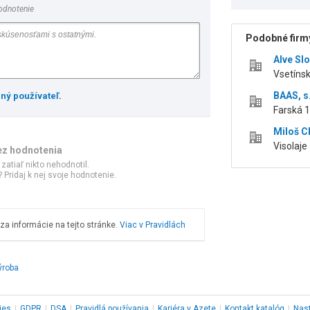
odnotenie
Podobné firmy
Alve Slo
Vsetínsk
BAAS, s.
ený používateľ
.
Farská 1
Miloš C
Visolaje 
ez hodnotenia
 zatiaľ nikto nehodnotil.
 Pridaj k nej svoje hodnotenie.
a informácie na tejto stránke.
Viac v Pravidlách
ýroba
ies
|
GDPR
|
DSA
|
Pravidlá používania
|
Kariéra v Azete
|
Kontakt
katalóg
|
Nas