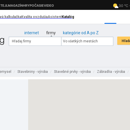
internet
firmy
kategórie od A po Z
iemysel
Stavebniny - výroba
Stavebné prvky - výroba
Zábradlia - výroba
/
/
/
/