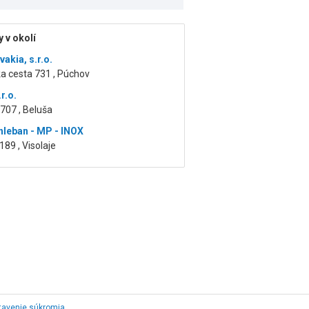
 v okolí
vakia, s.r.o.
a cesta 731 , Púchov
r.o.
707 , Beluša
hleban - MP - INOX
189 , Visolaje
tavenie súkromia