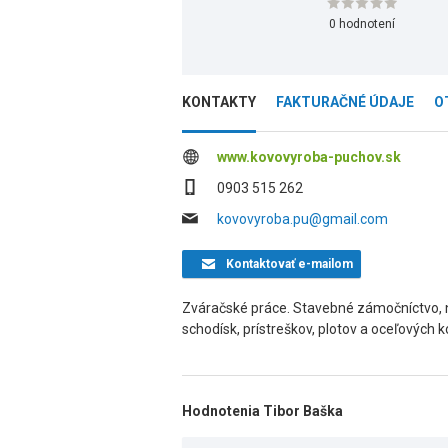
0 hodnotení
KONTAKTY
FAKTURAČNÉ ÚDAJE
O
www.kovovyroba-puchov.sk
0903 515 262
kovovyroba.pu@gmail.com
Kontaktovať
e-mailom
Zváračské práce. Stavebné zámočníctvo, ná
schodísk, prístreškov, plotov a oceľových k
Hodnotenia Tibor Baška