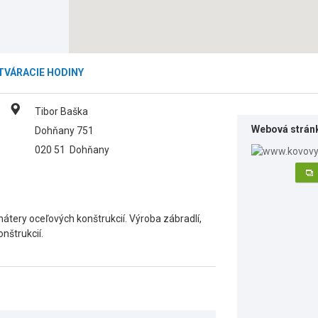
TVÁRACIE HODINY
Tibor Baška
Webová strán
Dohňany 751
020 51
Dohňany
tery oceľových konštrukcií. Výroba zábradlí,
onštrukcií.