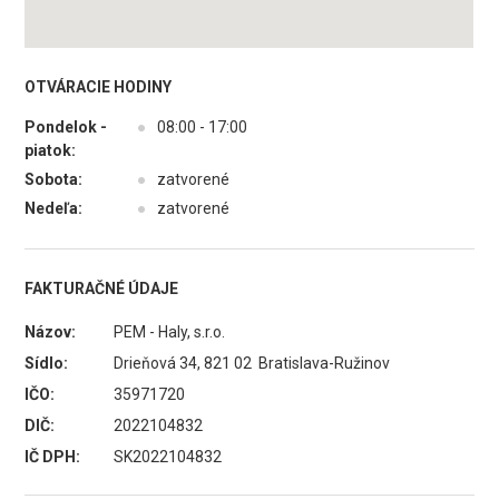
OTVÁRACIE HODINY
Pondelok -
●
08:00 - 17:00
piatok:
Sobota:
●
zatvorené
Nedeľa:
●
zatvorené
FAKTURAČNÉ ÚDAJE
Názov:
PEM - Haly, s.r.o.
Sídlo:
Drieňová 34, 821 02 Bratislava-Ružinov
IČO:
35971720
DIČ:
2022104832
IČ DPH:
SK2022104832