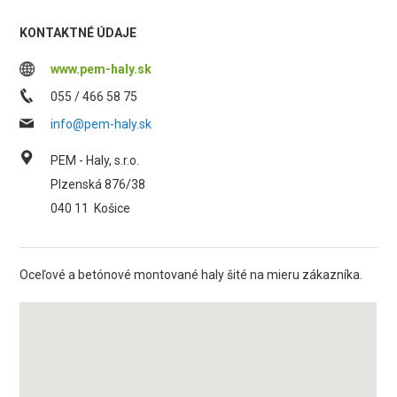
KONTAKTNÉ ÚDAJE
www.pem-haly.sk
055 / 466 58 75
info@pem-haly.sk
PEM - Haly, s.r.o.
Plzenská 876/38
040 11
Košice
Oceľové a betónové montované haly šité na mieru zákazníka.