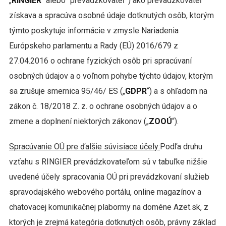
„
RINGIER
“ alebo “prevádzkovateľ”) ako prevádzkovateľ
získava a spracúva osobné údaje dotknutých osôb, ktorým
týmto poskytuje informácie v zmysle Nariadenia
Európskeho parlamentu a Rady (EÚ) 2016/679 z
27.04.2016 o ochrane fyzických osôb pri spracúvaní
osobných údajov a o voľnom pohybe týchto údajov, ktorým
sa zrušuje smernica 95/46/ ES („
GDPR
“) a s ohľadom na
zákon č. 18/2018 Z. z. o ochrane osobných údajov a o
zmene a doplnení niektorých zákonov („
ZOOÚ
“).
Spracúvanie OÚ pre ďalšie súvisiace účely:
Podľa druhu
vzťahu s RINGIER prevádzkovateľom sú v tabuľke nižšie
uvedené účely spracovania OÚ pri prevádzkovaní služieb
spravodajského webového portálu, online magazínov a
chatovacej komunikačnej plabormy na doméne Azet.sk, z
ktorých je zrejmá kategória dotknutých osôb, právny základ