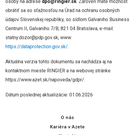
osoby na adrese
dpo@ringier.sk
. Zároveň máte možnosť
obrátiť sa so sťažnosťou na Úrad na ochranu osobných
údajov Slovenskej republiky, so sídlom Galvaniho Business
Centrum II, Galvaniho 7/B, 821 04 Bratislava, e-mail:
statny.dozor@pdp.gov.sk, www:
https://dataprotection.gov.sk/
.
Aktuálna verzia tohto dokumentu sa nachádza aj na
kontaktnom mieste RINGIER a na webovej stránke
https://www.azet.sk/napoveda/gdpr/.
Dátum poslednej aktualizácie: 01.06.2026
O nás
Kariéra v Azete