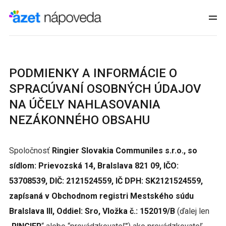
PODMIENKY A INFORMÁCIE O
SPRACÚVANÍ OSOBNÝCH ÚDAJOV
NA ÚČELY NAHLASOVANIA
NEZÁKONNÉHO OBSAHU
Spoločnosť
Ringier Slovakia CommuniIes s.r.o., so
sídlom: Prievozská 14, BraIslava 821 09, IČO:
53708539, DIČ: 2121524559, IČ DPH: SK2121524559,
zapísaná v Obchodnom registri Mestského súdu
BraIslava III, Oddiel: Sro, Vložka č.: 152019/B
(ďalej len