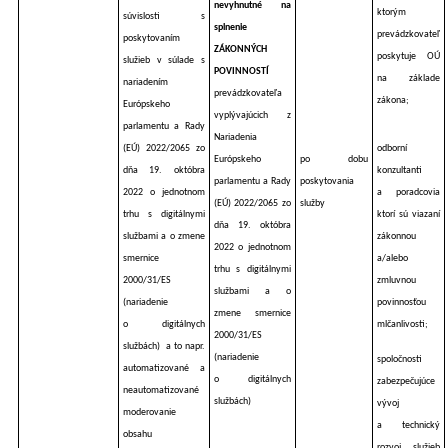
nevyhnutné na
ktorým
súvislosti s
splnenie
prevádzkovateľ
poskytovaním
ZÁKONNÝCH
poskytuje OÚ
služieb v súlade s
POVINNOSTÍ
na základe
nariadením
prevádzkovateľa
zákona;
Európskeho
vyplývajúcich z
parlamentu a Rady
Nariadenia
(EÚ) 2022/2065 zo
odborní
Európskeho
po dobu
dňa 19. októbra
konzultanti
parlamentu a Rady
poskytovania
2022 o jednotnom
a poradcovia
(EÚ) 2022/2065 zo
služby
trhu s digitálnymi
ktorí sú viazaní
dňa 19. októbra
službami a o zmene
zákonnou
2022 o jednotnom
smernice
a/alebo
trhu s digitálnymi
2000/31/ES
zmluvnou
službami a o
(nariadenie
povinnosťou
zmene smernice
o digitálnych
mlčanlivosti;
2000/31/ES
službách)
a to napr.
(nariadenie
spoločnosti
automatizované a
o digitálnych
zabezpečujúce
neautomatizované
službách)
vývoj
moderovanie
a technický
obsahu
rozvoj služieb