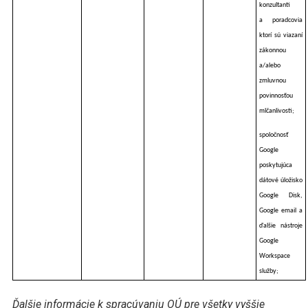
konzultanti
a poradcovia
ktorí sú viazaní
zákonnou
a/alebo
zmluvnou
povinnosťou
mlčanlivosti;
spoločnosť
Google
poskytujúca
dátové úložisko
Google Disk,
Google email a
ďalšie nástroje
Google
Workspace
služby;
Ďalšie informácie k spracúvaniu OÚ pre všetky vyššie