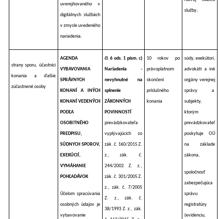
uverejňovaného v
služby;
digitálnych službách
v zmysle uvedeného
nariadenia.
AGENDA
čl. 6 ods. 1 písm. c)
10 rokov po
súdy, exekútori,
strany sporu, účastníci
VYBAVOVANIA
Nariadenia -
právoplatnom
advokáti a iné
konania a ďalšie
SPRÁVNYCH
nevyhnutné na
skončení
orgány verejnej
zúčastnené osoby
KONANÍ A INÝCH
splnenie
príslušného
správy a
KONANÍ VEDENÝCH
ZÁKONNÝCH
konania
subjekty,
PODĽA
POVINNOSTÍ
ktorým
OSOBITNÉHO
prevádzkovateľa
prevádzkovateľ
PREDPISU,
vyplývajúcich zo
poskytuje OÚ
SÚDNYCH SPOROV,
zák. č. 160/2015 Z.
na základe
EXEKÚCIÍ,
z., zák. č.
zákona,
VYMÁHANIE
244/2002 Z. z.,
spoločnosť
POHĽADÁVOK
zák. č. 301/2005 Z.
zabezpečujúca
z., zák. č. 7/2005
Účelom spracúvania
správu
Z. z., zák. č.
osobných údajov je
registratúry
38/1993 Z. z., zák.
vybavovanie
(evidenciu,