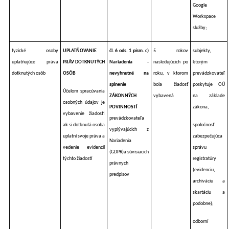
Google
Workspace
služby;
fyzické osoby
UPLATŇOVANIE
čl. 6 ods. 1 písm. c)
5 rokov
subjekty,
uplatňujúce práva
PRÁV DOTKNUTÝCH
Nariadenia -
nasledujúcich po
ktorým
dotknutých osôb
OSÔB
nevyhnutné na
roku, v ktorom
prevádzkovateľ
splnenie
bola žiadosť
poskytuje OÚ
Účelom spracúvania
ZÁKONNÝCH
vybavená
na základe
osobných údajov je
POVINNOSTÍ
zákona,
vybavenie žiadosti
prevádzkovateľa
ak si dotknutá osoba
spoločnosť
vyplývajúcich z
uplatní svoje práva a
zabezpečujúca
Nariadenia
vedenie evidencií
správu
(GDPR)a súvisiacich
týchto žiadostí
registratúry
právnych
(evidenciu,
predpisov
archiváciu a
skartáciu a
podobne);
odborní