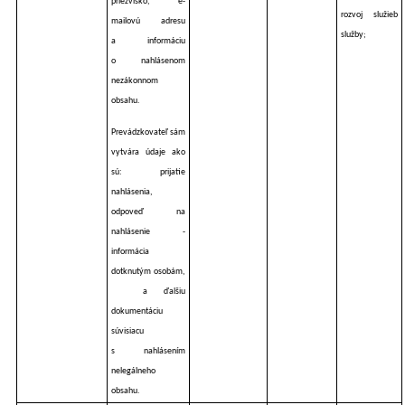
priezvisko, e-
rozvoj služieb
mailovú adresu
služby;
a informáciu
o nahlásenom
nezákonnom
obsahu.
Prevádzkovateľ sám
vytvára údaje ako
sú: prijatie
nahlásenia,
odpoveď na
nahlásenie -
informácia
dotknutým osobám,
a ďalšiu
dokumentáciu
súvisiacu
s nahlásením
nelegálneho
obsahu.