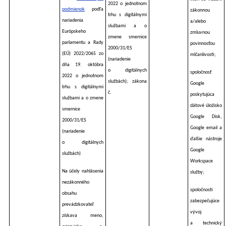
2022 o jednotnom
podmienok
podľa
zákonnou
trhu s digitálnymi
nariadenia
a/alebo
službami a o
Európskeho
zmluvnou
zmene smernice
parlamentu a Rady
povinnosťou
2000/31/ES
(EÚ) 2022/2065 zo
mlčanlivosti;
(nariadenie
dňa 19. októbra
o digitálnych
spoločnosť
2022 o jednotnom
službách); zákona
Google
trhu s digitálnymi
č.
poskytujúca
službami a o zmene
dátové úložisko
smernice
Google Disk,
2000/31/ES
Google email a
(nariadenie
ďalšie nástroje
o digitálnych
Google
službách)
Workspace
Na účely nahlásenia
služby;
nezákonného
spoločnosti
obsahu
zabezpečujúce
prevádzkovateľ
vývoj
získava meno,
a technický