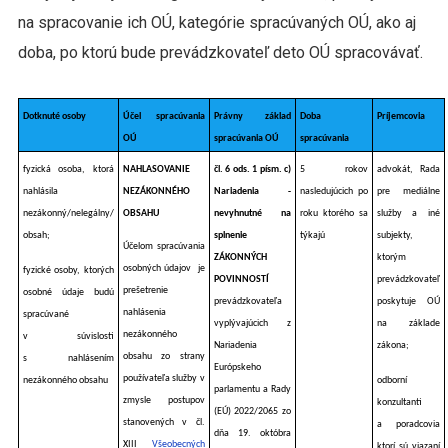
na spracovanie ich OÚ, kategórie spracúvaných OÚ, ako aj
doba, po ktorú bude prevádzkovateľ deto OÚ spracovávať.
Dotknuté osoby
Účel spracúvania
Právny základ
Doba
Príjemcovia
OÚ
spracúvania OÚ
spracúvania
fyzická osoba, ktorá
NAHLASOVANIE
čl. 6 ods. 1 písm. c)
5 rokov
advokát, Rada
nahlásila
NEZÁKONNÉHO
Nariadenia -
nasledujúcich po
pre mediálne
nezákonný/nelegálny/
OBSAHU
nevyhnutné na
roku ktorého sa
služby a iné
obsah;
splnenie
týkajú
subjekty,
Účelom spracúvania
ZÁKONNÝCH
ktorým
osobných údajov
je
fyzické osoby, ktorých
POVINNOSTÍ
prevádzkovateľ
prešetrenie
osobné údaje budú
prevádzkovateľa
poskytuje OÚ
nahlásenia
spracúvané
vyplývajúcich z
na základe
nezákonného
v súvislosti
Nariadenia
zákona;
obsahu zo strany
s nahlásením
Európskeho
používateľa služby v
nezákonného obsahu
odborní
parlamentu a Rady
zmysle postupov
konzultanti
(EÚ) 2022/2065 zo
stanovených v čl.
a poradcovia
dňa 19. októbra
XIII
Všeobecných
ktorí sú viazaní