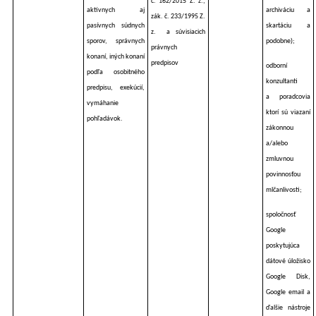
č. 162/2015 Z. z.,
aktívnych aj
archiváciu a
zák. č. 233/1995 Z.
pasívnych súdnych
skartáciu a
z.
a súvisiacich
sporov, správnych
podobne);
právnych
konaní, iných konaní
predpisov
odborní
podľa osobitného
konzultanti
predpisu, exekúcií,
a poradcovia
vymáhanie
ktorí sú viazaní
pohľadávok.
zákonnou
a/alebo
zmluvnou
povinnosťou
mlčanlivosti;
spoločnosť
Google
poskytujúca
dátové úložisko
Google Disk,
Google email a
ďalšie nástroje