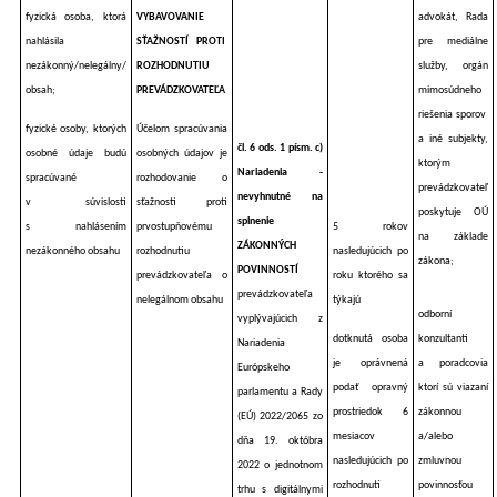
fyzická osoba, ktorá
VYBAVOVANIE
advokát, Rada
nahlásila
SŤAŽNOSTÍ PROTI
pre mediálne
nezákonný/nelegálny/
ROZHODNUTIU
služby, orgán
obsah;
PREVÁDZKOVATEĽA
mimosúdneho
riešenia sporov
fyzické osoby, ktorých
Účelom spracúvania
a iné subjekty,
čl. 6 ods. 1 písm. c)
osobné údaje budú
osobných údajov je
ktorým
Nariadenia -
spracúvané
rozhodovanie
o
prevádzkovateľ
nevyhnutné na
v súvislosti
sťažnosti proti
poskytuje OÚ
splnenie
s nahlásením
prvostupňovému
5 rokov
na základe
ZÁKONNÝCH
nezákonného obsahu
rozhodnutiu
nasledujúcich po
zákona;
POVINNOSTÍ
prevádzkovateľa o
roku ktorého sa
prevádzkovateľa
nelegálnom obsahu
týkajú
odborní
vyplývajúcich z
dotknutá osoba
konzultanti
Nariadenia
je oprávnená
a poradcovia
Európskeho
podať opravný
ktorí sú viazaní
parlamentu a Rady
prostriedok 6
zákonnou
(EÚ) 2022/2065 zo
mesiacov
a/alebo
dňa 19. októbra
nasledujúcich po
zmluvnou
2022 o jednotnom
rozhodnutí
povinnosťou
trhu s digitálnymi