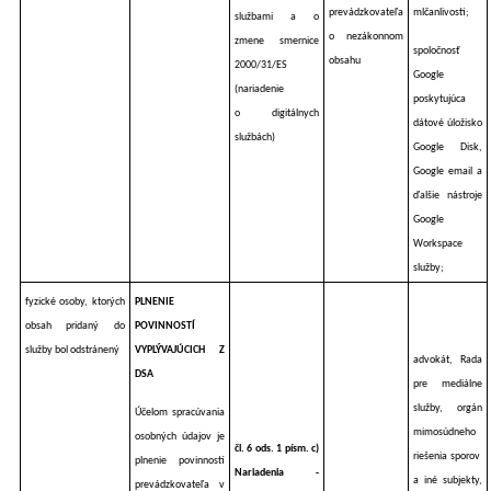
prevádzkovateľa
mlčanlivosti;
službami a o
o nezákonnom
zmene smernice
spoločnosť
obsahu
2000/31/ES
Google
(nariadenie
poskytujúca
o digitálnych
dátové úložisko
službách)
Google Disk,
Google email a
ďalšie nástroje
Google
Workspace
služby;
fyzické osoby, ktorých
PLNENIE
obsah pridaný do
POVINNOSTÍ
služby bol odstránený
VYPLÝVAJÚCICH Z
advokát, Rada
DSA
pre mediálne
služby, orgán
Účelom spracúvania
mimosúdneho
osobných údajov je
čl. 6 ods. 1 písm. c)
riešenia sporov
plnenie povinností
Nariadenia -
a iné subjekty,
prevádzkovateľa v