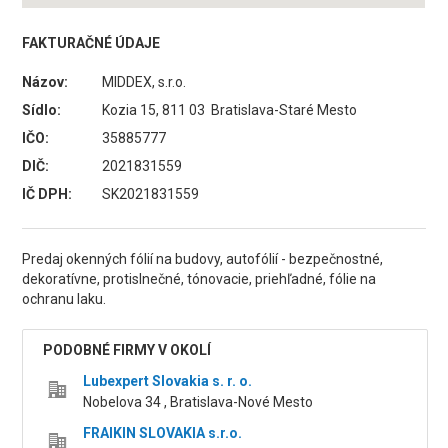
FAKTURAČNÉ ÚDAJE
Názov:
MIDDEX, s.r.o.
Sídlo:
Kozia 15, 811 03 Bratislava-Staré Mesto
IČO:
35885777
DIČ:
2021831559
IČ DPH:
SK2021831559
Predaj okenných fólií na budovy, autofólií - bezpečnostné,
dekoratívne, protislnečné, tónovacie, priehľadné, fólie na
ochranu laku.
PODOBNÉ FIRMY V OKOLÍ
Lubexpert Slovakia s. r. o.
Nobelova 34 , Bratislava-Nové Mesto
FRAIKIN SLOVAKIA s.r.o.