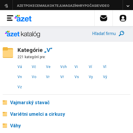
Hľadať firmu
Kategórie
„V”
221 kategórií pre:
Vá
Vč
Ve
Vch
Vi
Ví
Vl
Vn
Vo
Vr
Vŕ
Vs
Vy
Vý
Vz
Vajmarský stavač
Variétni umelci a cirkusy
Váhy