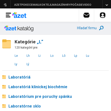
Hľadať firmu
Kategórie
„L”
120 kategórií pre:
Le
Lh
Li
Lo
Lô
Lp
Lu
Ly
Lý
Laboratóriá
Laboratóriá klinickej biochémie
Laboratórium pre poruchy spánku
Laboratórne sklo