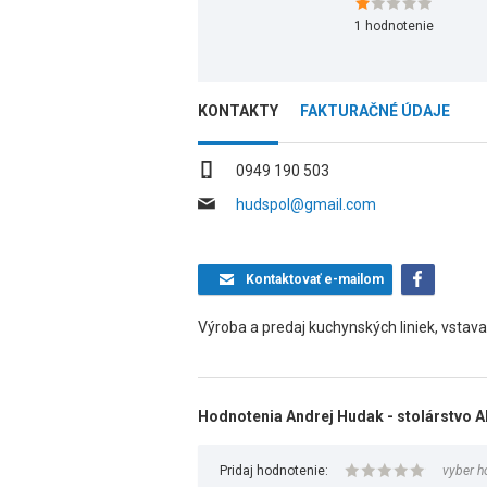
1
hodnotenie
KONTAKTY
FAKTURAČNÉ ÚDAJE
0949 190 503
hudspol@gmail.com
Kontaktovať
e-mailom
Výroba a predaj kuchynských liniek, vstavan
Hodnotenia Andrej Hudak - stolárstvo 
Pridaj hodnotenie:
vyber h