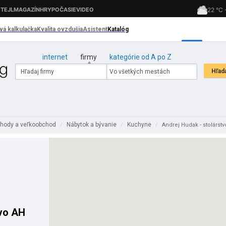
internet
firmy
kategórie od A po Z
hody a veľkoobchod
Nábytok a bývanie
Kuchyne
/
/
/
Andrej Hudak - stolárst
tvo AH