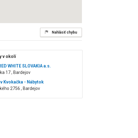
Nahlásiť chybu
 v okolí
ED WHITE SLOVAKIA a.s.
ka 17 , Bardejov
av Kvokačka - Nábytok
ého 2756 , Bardejov