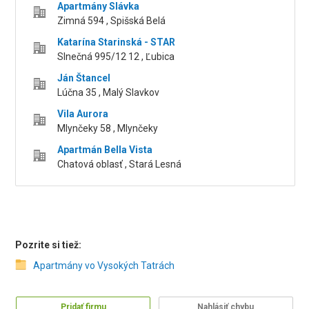
Apartmány Slávka
Zimná 594 , Spišská Belá
Katarína Starinská - STAR
Slnečná 995/12 12 , Ľubica
Ján Štancel
Lúčna 35 , Malý Slavkov
Vila Aurora
Mlynčeky 58 , Mlynčeky
Apartmán Bella Vista
Chatová oblasť , Stará Lesná
Pozrite si tiež:
Apartmány vo Vysokých Tatrách
Pridať firmu
Nahlásiť chybu