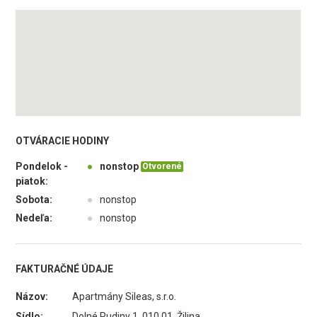
OTVÁRACIE HODINY
Pondelok -
●
nonstop
Otvorené
piatok:
Sobota:
●
nonstop
Nedeľa:
●
nonstop
FAKTURAČNÉ ÚDAJE
Názov:
Apartmány Sileas, s.r.o.
Sídlo:
Dolné Rudiny 1, 010 01 Žilina