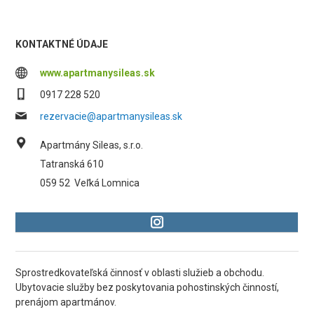
KONTAKTNÉ ÚDAJE
www.apartmanysileas.sk
0917 228 520
rezervacie@apartmanysileas.sk
Apartmány Sileas, s.r.o.
Tatranská 610
059 52
Veľká Lomnica
Sprostredkovateľská činnosť v oblasti služieb a obchodu.
Ubytovacie služby bez poskytovania pohostinských činností,
prenájom apartmánov.