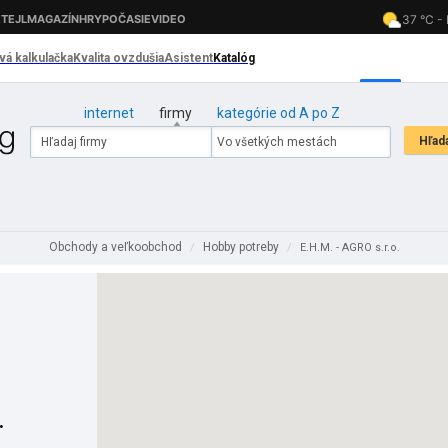
internet
firmy
kategórie od A po Z
Obchody a veľkoobchod
Hobby potreby
/
/
E.H.M. - AGRO s.r.o.
.