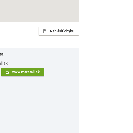
Nahlásiť chybu
ka
www.marstall.sk