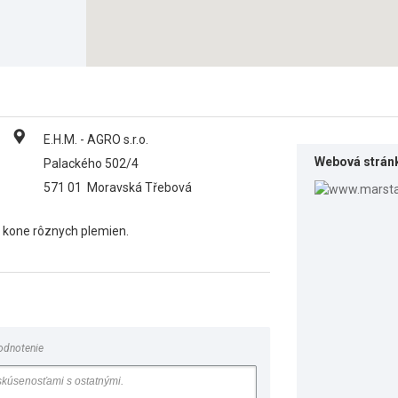
E.H.M. - AGRO s.r.o.
Webová strán
Palackého 502/4
571 01
Moravská Třebová
e kone rôznych plemien.
odnotenie