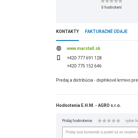
0 hodnotení
KONTAKTY
FAKTURAČNÉ ÚDAJE
www.marstall.sk
+420 777 691 128
+420 775 152 646
Predaj a distribúcia - doplnkové krmivo pr
Hodnotenia E.H.M. - AGRO s.r.o.
Pridaj hodnotenie:
vyber h