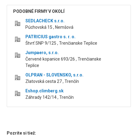
PODOBNÉ FIRMY V OKOLÍ
SEDLACHECK s.r.o.
Púchovská 15 , Nemšová
PATRICIUS gastro s. r. o.
Štvrť SNP 9/125 , Trenčianske Teplice
Jumpaero, s.r.o.
Červené kopanice 693/26 , Trenčianske
Teplice
OLPRAN - SLOVENSKO, s.r.o.
Zlatovská cesta 27 , Trenčín
Eshop.climberg.sk
Záhrady 142/14 , Trenčín
Pozrite si tiež: