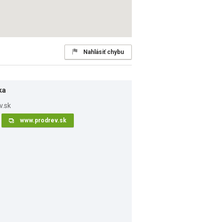
Nahlásiť chybu
ka
www.prodrev.sk