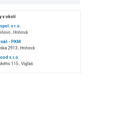
 v okolí
pol. s r.o.
eňovo , Hriňová
rnáč - PKM
ska 2913 , Hriňová
od s.r.o.
kého 115 , Vígľaš