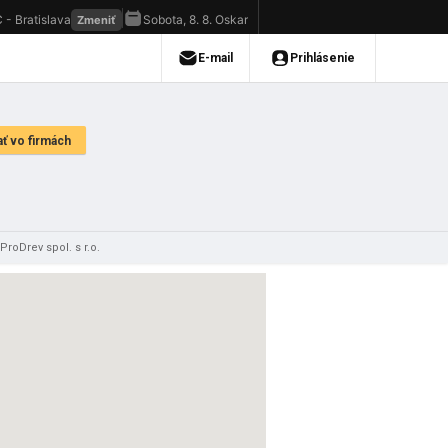
ProDrev spol. s r.o.