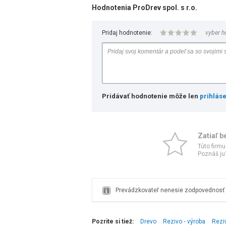
Hodnotenia ProDrev spol. s r.o.
Pridaj hodnotenie:
vyber h
Pridávať hodnotenie môže len
prihlás
Zatiaľ b
Túto firmu
Poznáš ju?
Prevádzkovateľ nenesie zodpovednosť z
Pozrite si tiež:
Drevo
Rezivo ‑ výroba
Rezi