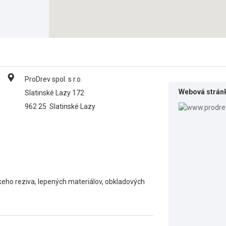
ProDrev spol. s r.o.
Webová strán
Slatinské Lazy 172
962 25
Slatinské Lazy
skeho reziva, lepených materiálov, obkladových