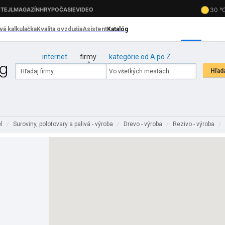
internet
firmy
kategórie od A po Z
el
Suroviny, polotovary a palivá - výroba
Drevo - výroba
Rezivo - výroba
/
/
/
/
.