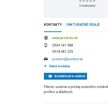
0 hodnotení
KONTAKTY
FAKTURAČNÉ ÚDAJE
www.prodrev.sk
0904 181 988
0918 481 329
prodrev@prodrev.sk
Ďalšie kontakty
Kontaktovať
e-mailom
Pílenie, sušenie a predaj sušeného stolár
profilov a dlážkovíc.