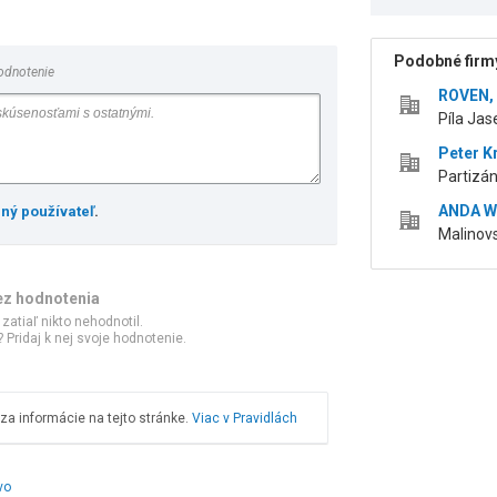
Podobné firmy
odnotenie
ROVEN, s
Píla Jas
Peter K
Partizán
ANDA Wo
ený používateľ
.
Malinovs
ez hodnotenia
 zatiaľ nikto nehodnotil.
 Pridaj k nej svoje hodnotenie.
a informácie na tejto stránke.
Viac v Pravidlách
vo