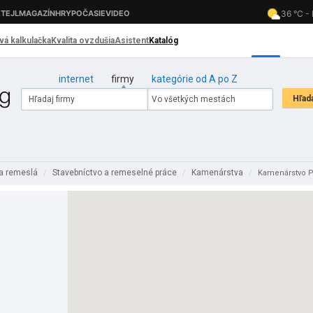
internet
firmy
kategórie od A po Z
 a remeslá
Stavebníctvo a remeselné práce
Kamenárstva
/
/
/
Kamenárstvo P