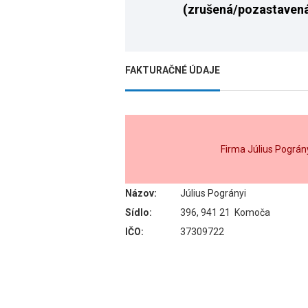
(zrušená/pozastaven
FAKTURAČNÉ ÚDAJE
Firma Július Pográn
Názov:
Július Pogrányi
Sídlo:
396, 941 21 Komoča
IČO:
37309722