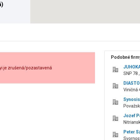
á)
Podobné firmy
JUHOKA
yi je zrušená/pozastavená
SNP 78 ,
DIASTON
Viničná 
Synosis 
Považsk
Jozef P
Nitrians
Peter S
Svornos