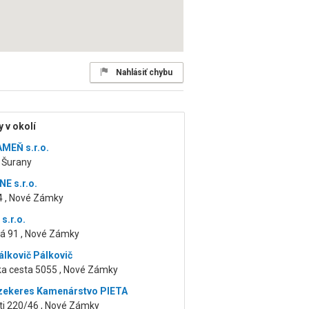
Nahlásiť chybu
 v okolí
MEŇ s.r.o.
 Šurany
E s.r.o.
4 , Nové Zámky
s.r.o.
á 91 , Nové Zámky
álkovič Pálkovič
ka cesta 5055 , Nové Zámky
zekeres Kamenárstvo PIETA
ti 220/46 , Nové Zámky