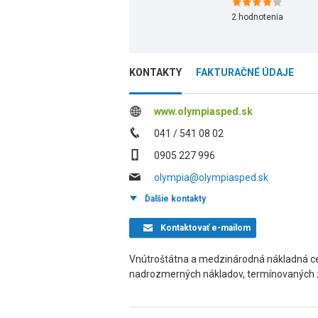
2
hodnotenia
KONTAKTY
FAKTURAČNÉ ÚDAJE
www.olympiasped.sk
041 / 541 08 02
0905 227 996
olympia@olympiasped.sk
Ďalšie kontakty
Kontaktovať
e-mailom
Vnútroštátna a medzinárodná nákladná ces
nadrozmerných nákladov, termínovaných z