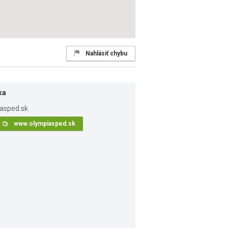
Nahlásiť chybu
ka
www.olympiasped.sk