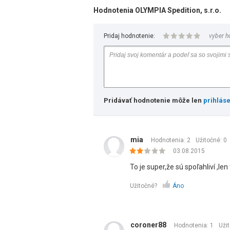
Hodnotenia OLYMPIA Spedition, s.r.o.
Pridaj hodnotenie:
vyber h
Pridávať hodnotenie môže len
prihlás
mia
Hodnotenia: 2
Užitočné:
0
03.08.2015
To je super,že sú spoľahliví ,le
Užitočné?
Áno
coroner88
Hodnotenia: 1
Uži