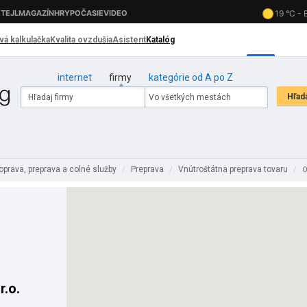
internet
firmy
kategórie od A po Z
oprava, preprava a colné služby
Preprava
Vnútroštátna preprava tovaru
/
/
/
O
r.o.