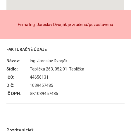
Firma Ing. Jaroslav Dvorják je zrušená/pozastavená
FAKTURAČNÉ ÚDAJE
Názov:
Ing. Jaroslav Dvorják
Sídlo:
Teplička 263, 052 01 Teplička
IČO:
44656131
DIČ:
1039457485
IČ DPH:
SK1039457485
Pozrite si tiež: