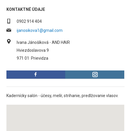
KONTAKTNÉ ÚDAJE
0902 914 404
ijanosikova1@gmail.com
Ivana Jánošíková - AND HAIR
Hviezdoslavova 9
971 01
Prievidza
Kadernícky salón - účesy, melír, strihanie, predlžovanie vlasov.