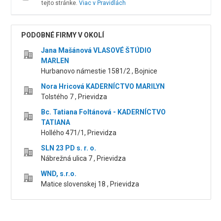
tejto stránke.
Viac v Pravidlách
PODOBNÉ FIRMY V OKOLÍ
Jana Mašánová VLASOVÉ ŠTÚDIO
MARLEN
Hurbanovo námestie 1581/2 , Bojnice
Nora Hricová KADERNÍCTVO MARILYN
Tolstého 7 , Prievidza
Bc. Tatiana Foltánová - KADERNÍCTVO
TATIANA
Hollého 471/1, Prievidza
SLN 23 PD s. r. o.
Nábrežná ulica 7 , Prievidza
WND, s.r.o.
Matice slovenskej 18 , Prievidza