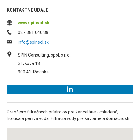
KONTAKTNÉ ÚDAJE
www.spinsol.sk
02 / 381 040 38
info@spinsol.sk
SPIN Consulting, spol. s r. o.
Slivková 18
900 41
Rovinka
Prenájom filtračných prístrojov pre kancelárie - chladená,
horúca a perlivá voda. Filtrácia vody pre kaviarne a domácnosti.