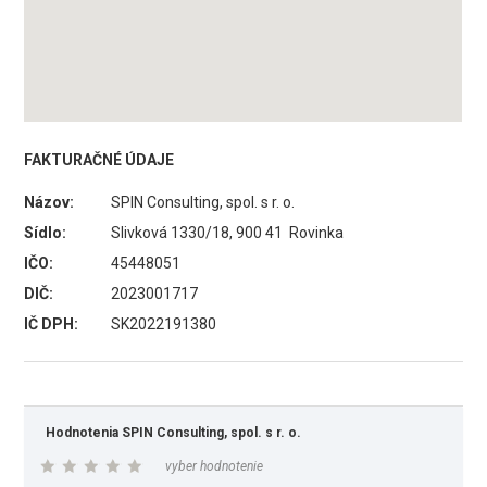
FAKTURAČNÉ ÚDAJE
Názov:
SPIN Consulting, spol. s r. o.
Sídlo:
Slivková 1330/18, 900 41 Rovinka
IČO:
45448051
DIČ:
2023001717
IČ DPH:
SK2022191380
Hodnotenia SPIN Consulting, spol. s r. o.
vyber hodnotenie