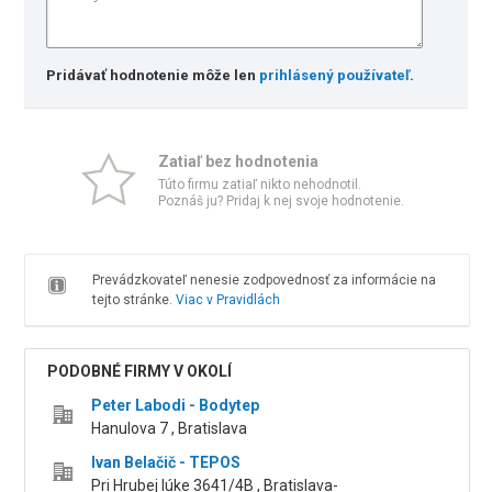
Pridávať hodnotenie môže len
prihlásený používateľ
.
Zatiaľ bez hodnotenia
Túto firmu zatiaľ nikto nehodnotil.
Poznáš ju? Pridaj k nej svoje hodnotenie.
Prevádzkovateľ nenesie zodpovednosť za informácie na
tejto stránke.
Viac v Pravidlách
PODOBNÉ FIRMY V OKOLÍ
Peter Labodi - Bodytep
Hanulova 7 , Bratislava
Ivan Belačič - TEPOS
Pri Hrubej lúke 3641/4B , Bratislava-