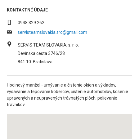
KONTAKTNÉ ÚDAJE
0948 329 262
servisteamslovakia.sro@gmail.com
SERVIS TEAM SLOVAKIA, s. r. o.
Devínska cesta 3746/28
841 10
Bratislava
Hodinový manžel - umývanie a čistenie okien a výkladov,
vysávanie a tepovanie kobercov, čistenie automobilov, kosenie
upravených a neupravených trávnatých plôch, polievanie
trávnikov.