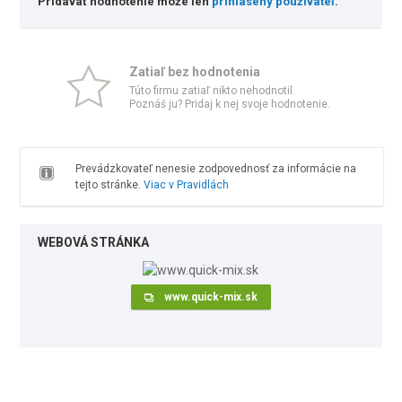
Pridávať hodnotenie môže len
prihlásený používateľ
.
Zatiaľ bez hodnotenia
Túto firmu zatiaľ nikto nehodnotil.
Poznáš ju? Pridaj k nej svoje hodnotenie.
Prevádzkovateľ nenesie zodpovednosť za informácie na
tejto stránke.
Viac v Pravidlách
WEBOVÁ STRÁNKA
www.quick-mix.sk