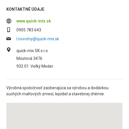
KONTAKTNÉ ÚDAJE
www.quick-mix.sk
0905 783 643
l.novotny@quick-mix.sk
quick-mix SK s.r.o.
Mostová 3476
932 01
Veľký Meder
Výrobná spoločnosť zaoberajúca sa výrobou a dodávkou
suchých maltových zmesí, lepidiel a stavebnej chémie.