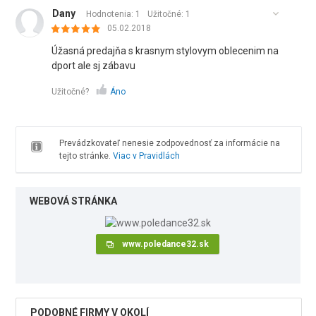
Dany
Hodnotenia: 1
Užitočné:
1
05.02.2018
Úžasná predajňa s krasnym stylovym oblecenim na
dport ale sj zábavu
Užitočné?
Áno
Prevádzkovateľ nenesie zodpovednosť za informácie na
tejto stránke.
Viac v Pravidlách
WEBOVÁ STRÁNKA
www.poledance32.sk
PODOBNÉ FIRMY V OKOLÍ