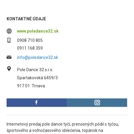
KONTAKTNÉ ÚDAJE
www.poledance32.sk
0908 710 805
0911 168 359
info@poledance32.sk
Pole Dance 32 s.r.o.
Spartakovská 6459/3
917 01
Trnava
Internetový predaj pole dance tyčí, prenosných pódií s tyčou,
športového a voľnočasového oblečenia, topánok na