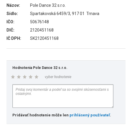
Názov:
Pole Dance 32 s.r.o.
Sídlo:
Spartakovská 6459/3, 917 01 Trnava
IČO:
50676148
DIČ:
2120451168
IČ DPH:
SK2120451168
Hodnotenia Pole Dance 32 s.r.o.
vyber hodnotenie
Pridávať hodnotenie môže len
prihlásený používateľ
.