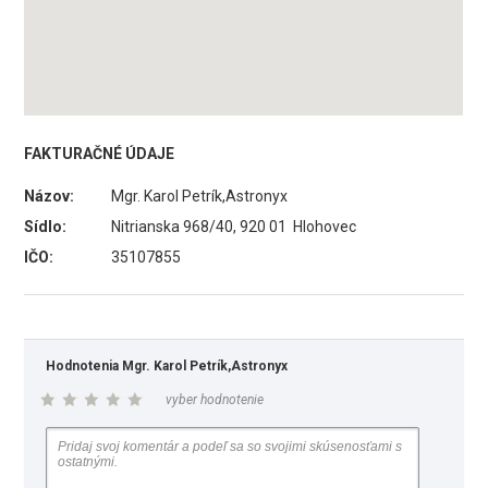
FAKTURAČNÉ ÚDAJE
Názov:
Mgr. Karol Petrík,Astronyx
Sídlo:
Nitrianska 968/40, 920 01 Hlohovec
IČO:
35107855
Hodnotenia Mgr. Karol Petrík,Astronyx
vyber hodnotenie