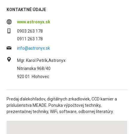
KONTAKTNÉ ÚDAJE
www.astronyx.sk
0903 263 178
0911 263 178
info@astronyx.sk
Mgr. Karol Petrík,Astronyx
Nitrianska 968/40
920 01
Hlohovec
Predaj ďalekohľadov, digitálnych zrkadloviek, CCD kamier a
príslušenstva MEADE. Ponuka výpočtovej techniky,
prezentačnej techniky, WiFi, software, odbornej literatúry.