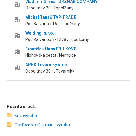
Vladimír Grznár GRZNÁR COMPANY
Odbojárov 20 , Topoľčany
Michal Tanáč TAP TRADE
Pod Kalváriou 16 , Topoľčany
Welding, s.r.o.
Pod Kalváriou 8/1278 , Topoľčany
František Huba FRH KOVO
Hlohovská cesta , Nemčice
APEX Tovarníky s.r.o.
Odbojárov 301 , Tovarníky
Pozrite si tiež:
Kovovýroba
Oceľové konštrukcie ‑ výroba