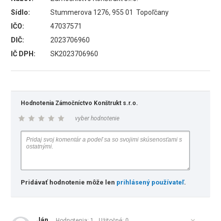
Sídlo:
Stummerova 1276, 955 01 Topoľčany
IČO:
47037571
DIČ:
2023706960
IČ DPH:
SK2023706960
Hodnotenia Zámočníctvo Konštrukt s.r.o.
vyber hodnotenie
Pridávať hodnotenie môže len
prihlásený používateľ
.
Ján
Hodnotenia: 1
Užitočné:
0