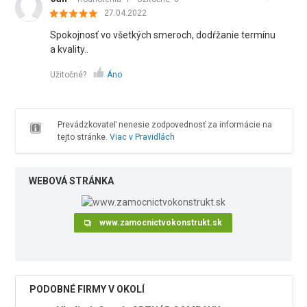
27.04.2022
Spokojnosť vo všetkých smeroch, dodŕžanie termínu
a kvality..
Užitočné?
Áno
Prevádzkovateľ nenesie zodpovednosť za informácie na
tejto stránke.
Viac v Pravidlách
WEBOVÁ STRÁNKA
www.zamocnictvokonstrukt.sk
PODOBNÉ FIRMY V OKOLÍ