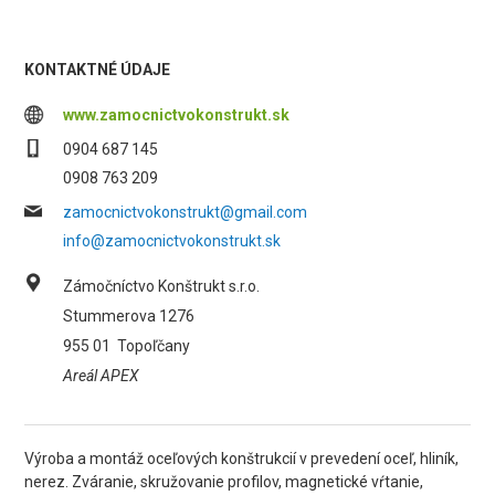
KONTAKTNÉ ÚDAJE
www.zamocnictvokonstrukt.sk
0904 687 145
0908 763 209
zamocnictvokonstrukt@gmail.com
info@zamocnictvokonstrukt.sk
Zámočníctvo Konštrukt s.r.o.
Stummerova 1276
955 01
Topoľčany
Areál APEX
Výroba a montáž oceľových konštrukcií v prevedení oceľ, hliník,
nerez. Zváranie, skružovanie profilov, magnetické vŕtanie,