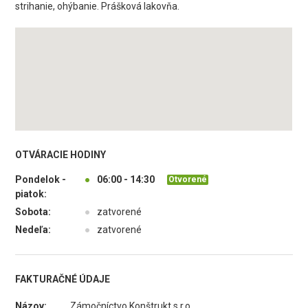
strihanie, ohýbanie. Prášková lakovňa.
OTVÁRACIE HODINY
Pondelok -
●
06:00 - 14:30
Otvorené
piatok:
Sobota:
●
zatvorené
Nedeľa:
●
zatvorené
FAKTURAČNÉ ÚDAJE
Názov:
Zámočníctvo Konštrukt s.r.o.