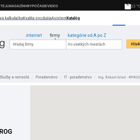
internet
firmy
kategórie od A po Z
Služby a remeslá
Poradenstvo
IT - poradenstvo
/
/
/
Ing. Róbert Grieč - RPRO
RPROG