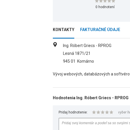
0 hodnotení
KONTAKTY
FAKTURAČNÉ ÚDAJE
Ing. Róbert Griecs - RPROG
Lesná 1871/21
945 01
Komárno
Vývoj webových, databázových a softvérov
Hodnotenia Ing. Róbert Griecs - RPROG
Pridaj hodnotenie:
vyber h