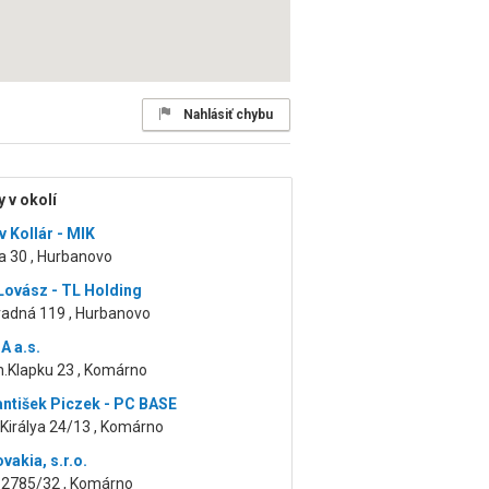
Nahlásiť chybu
 v okolí
v Kollár - MIK
a 30 , Hurbanovo
ovász - TL Holding
adná 119 , Hurbanovo
 a.s.
n.Klapku 23 , Komárno
antišek Piczek - PC BASE
Királya 24/13 , Komárno
ovakia, s.r.o.
 2785/32 , Komárno