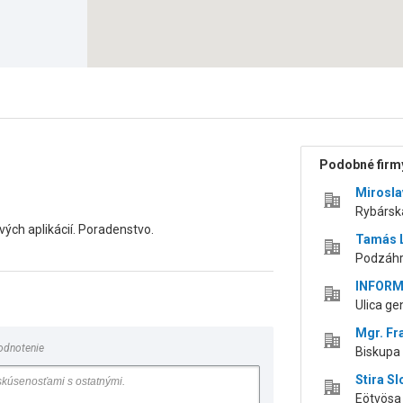
Podobné firmy
Mirosla
Rybársk
ých aplikácií. Poradenstvo.
Tamás L
Podzáhr
INFORMA
Ulica ge
Mgr. Fr
odnotenie
Biskupa 
Stira Sl
Eötvösa