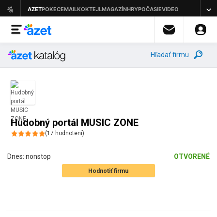
Hľadať firmu
Hudobný portál MUSIC ZONE
(
17
hodnotení
)
Dnes:
nonstop
OTVORENÉ
Hodnotiť firmu