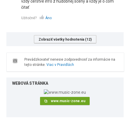
vždy čerstvé info z hudobnej scény a vždy je o čom
čitať
Užitočné?
Áno
Zobraziť všetky hodnotenia (12)
Prevádzkovateľ nenesie zodpovednosť za informácie na
tejto stránke.
Viac v Pravidlách
WEBOVÁ STRÁNKA
www.music-zone.eu