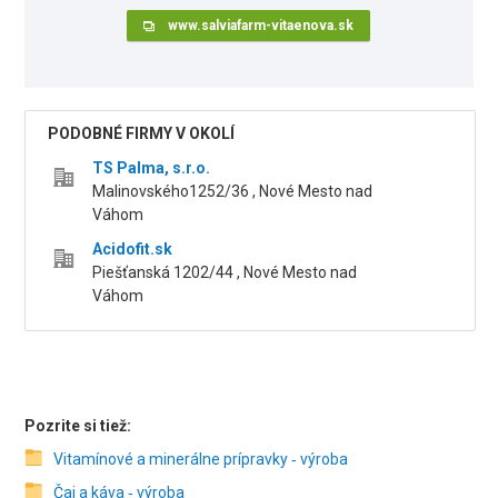
www.salviafarm-vitaenova.sk
PODOBNÉ FIRMY V OKOLÍ
TS Palma, s.r.o.
Malinovského1252/36 , Nové Mesto nad
Váhom
Acidofit.sk
Piešťanská 1202/44 , Nové Mesto nad
Váhom
Pozrite si tiež:
Vitamínové a minerálne prípravky ‑ výroba
Čaj a káva ‑ výroba