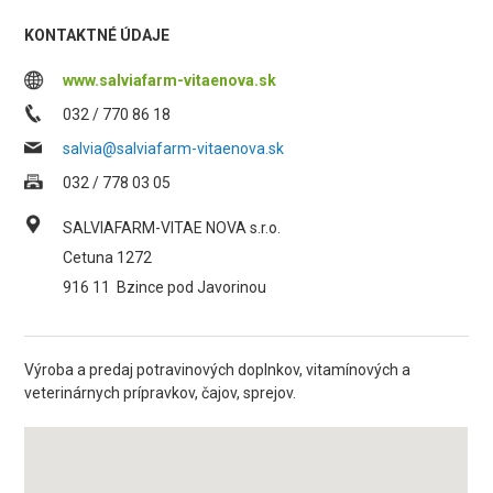
KONTAKTNÉ ÚDAJE
www.salviafarm-vitaenova.sk
032 / 770 86 18
salvia@salviafarm-vitaenova.sk
032 / 778 03 05
SALVIAFARM-VITAE NOVA s.r.o.
Cetuna 1272
916 11
Bzince pod Javorinou
Výroba a predaj potravinových doplnkov, vitamínových a
veterinárnych prípravkov, čajov, sprejov.