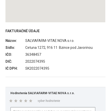
FAKTURAČNÉ ÚDAJE
Názov:
SALVIAFARM-VITAE NOVA s.r.o.
Sídlo:
Cetuna 1272, 916 11 Bzince pod Javorinou
IČO:
36348457
DIČ:
2022074395
IČ DPH:
SK2022074395
Hodnotenia SALVIAFARM-VITAE NOVA s.r.o.
vyber hodnotenie