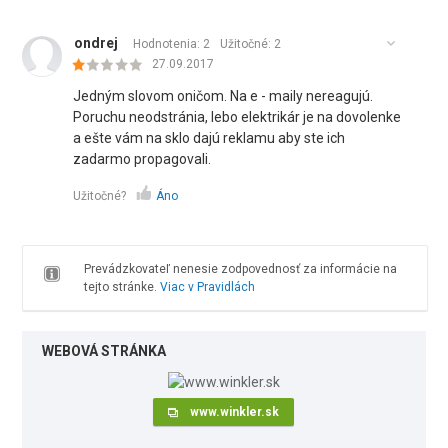
ondrej
Hodnotenia: 2
Užitočné:
2
27.09.2017
Jedným slovom oničom. Na e - maily nereagujú.
Poruchu neodstránia, lebo elektrikár je na dovolenke
a ešte vám na sklo dajú reklamu aby ste ich
zadarmo propagovali.
Užitočné?
Áno
Prevádzkovateľ nenesie zodpovednosť za informácie na
tejto stránke.
Viac v Pravidlách
WEBOVÁ STRÁNKA
www.winkler.sk