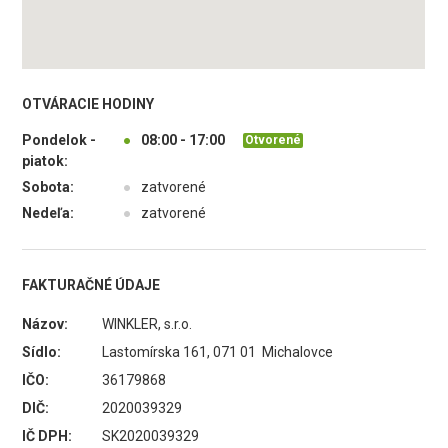
OTVÁRACIE HODINY
Pondelok -
●
08:00 - 17:00
Otvorené
piatok:
Sobota:
●
zatvorené
Nedeľa:
●
zatvorené
FAKTURAČNÉ ÚDAJE
Názov:
WINKLER, s.r.o.
Sídlo:
Lastomírska 161, 071 01 Michalovce
IČO:
36179868
DIČ:
2020039329
IČ DPH:
SK2020039329