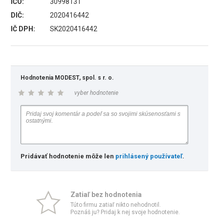
IČO:
30998131
DIČ:
2020416442
IČ DPH:
SK2020416442
Hodnotenia MODEST, spol. s r. o.
vyber hodnotenie
Pridávať hodnotenie môže len
prihlásený používateľ
.
Zatiaľ bez hodnotenia
Túto firmu zatiaľ nikto nehodnotil.
Poznáš ju? Pridaj k nej svoje hodnotenie.