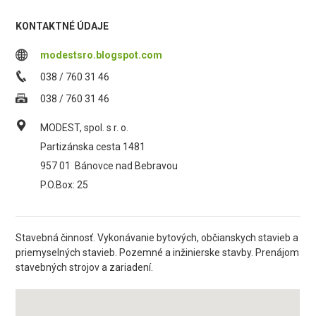
KONTAKTNÉ ÚDAJE
modestsro.blogspot.com
038 / 760 31 46
038 / 760 31 46
MODEST, spol. s r. o.
Partizánska cesta 1481
957 01
Bánovce nad Bebravou
P.O.Box: 25
Stavebná činnosť. Vykonávanie bytových, občianskych stavieb a
priemyselných stavieb. Pozemné a inžinierske stavby. Prenájom
stavebných strojov a zariadení.