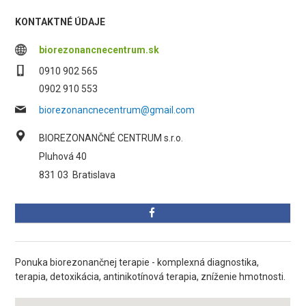
KONTAKTNÉ ÚDAJE
biorezonancnecentrum.sk
0910 902 565
0902 910 553
biorezonancnecentrum@gmail.com
BIOREZONANČNÉ CENTRUM s.r.o.
Pluhová 40
831 03
Bratislava
Ponuka biorezonančnej terapie - komplexná diagnostika,
terapia, detoxikácia, antinikotínová terapia, zníženie hmotnosti.