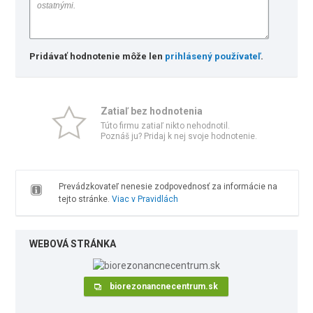
Pridávať hodnotenie môže len
prihlásený používateľ
.
Zatiaľ bez hodnotenia
Túto firmu zatiaľ nikto nehodnotil.
Poznáš ju? Pridaj k nej svoje hodnotenie.
Prevádzkovateľ nenesie zodpovednosť za informácie na
tejto stránke.
Viac v Pravidlách
WEBOVÁ STRÁNKA
biorezonancnecentrum.sk