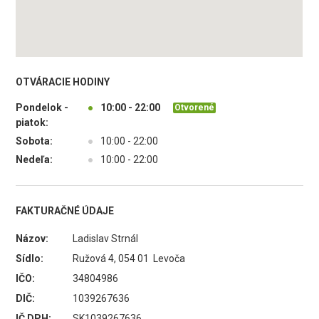
OTVÁRACIE HODINY
Pondelok -
●
10:00 - 22:00
Otvorené
piatok:
Sobota:
●
10:00 - 22:00
Nedeľa:
●
10:00 - 22:00
FAKTURAČNÉ ÚDAJE
Názov:
Ladislav Strnál
Sídlo:
Ružová 4, 054 01 Levoča
IČO:
34804986
DIČ:
1039267636
IČ DPH:
SK1039267636