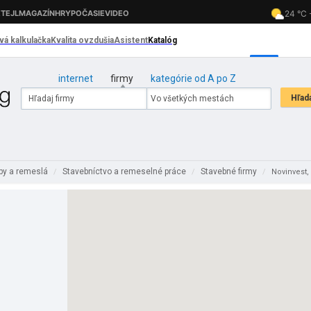
internet
firmy
kategórie od A po Z
by a remeslá
Stavebníctvo a remeselné práce
Stavebné firmy
/
/
/
Novinvest, 