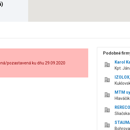
á)
Podobné firmy
Karol K
ušená/pozastavená ku dňu 29.09.2020
Kpt. Ján
IZOLOX, 
Kuklovsk
MTM sys
Hlaváčik
RERECON
Sliačska
STAUMAN
Bohrova 