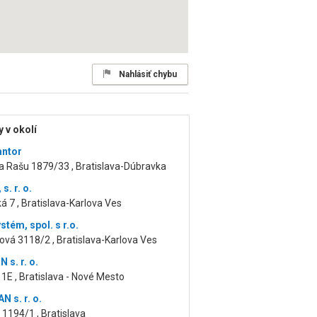
Nahlásiť chybu
 v okolí
antor
a Rašu 1879/33 , Bratislava-Dúbravka
s. r. o.
á 7 , Bratislava-Karlova Ves
tém, spol. s r.o.
ová 3118/2 , Bratislava-Karlova Ves
 s. r. o.
 1E , Bratislava - Nové Mesto
 s. r. o.
1194/1 , Bratislava