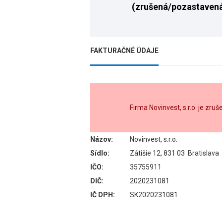
(zrušená/pozastaven
FAKTURAČNÉ ÚDAJE
Firma Novinvest, s.r.o. je zr
Názov:
Novinvest, s.r.o.
Sídlo:
Zátišie 12, 831 03 Bratislava
IČO:
35755911
DIČ:
2020231081
IČ DPH:
SK2020231081