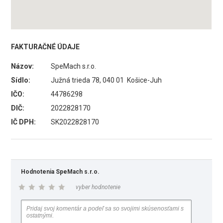
FAKTURAČNÉ ÚDAJE
Názov:
SpeMach s.r.o.
Sídlo:
Južná trieda 78, 040 01 Košice-Juh
IČO:
44786298
DIČ:
2022828170
IČ DPH:
SK2022828170
Hodnotenia SpeMach s.r.o.
vyber hodnotenie