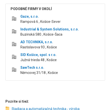
PODOBNÉ FIRMY V OKOLÍ
Gaze, s.r.o.
Rampová 6 , Košice-Sever
Industrial & System Solutions, s.r.o.
Buzinská 580 , Košice-Šaca
AD TECHNIKA, s.r.o.
Rastislavova 93 , Košice
SID Košice, spol. s r.o.
Južná trieda 48 , Košice
SawTech s.r.o.
Němcovej 31/18 , Košice
Pozrite si tiež:
Riadiaca a automatizačná technika ‑ výroba