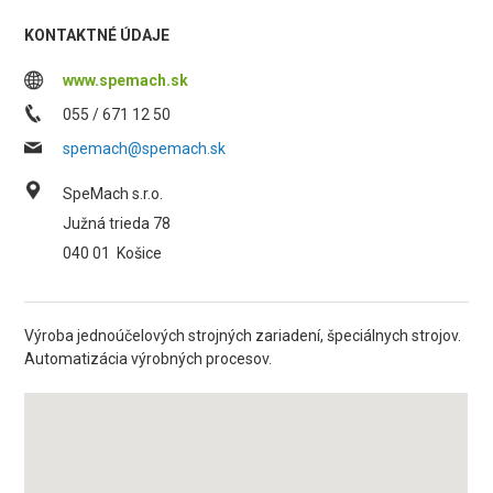
KONTAKTNÉ ÚDAJE
www.spemach.sk
055 / 671 12 50
spemach@spemach.sk
SpeMach s.r.o.
Južná trieda 78
040 01
Košice
Výroba jednoúčelových strojných zariadení, špeciálnych strojov.
Automatizácia výrobných procesov.