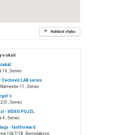
Nahlásiť chybu
 v okolí
zakál
 13 , Senec
 Čechovič LAB servis
 Námestie 11 , Senec
ngel´s
 2/D , Senec
jzl - VIDEO POJZL
 4 , Senec
agy - fastforward
vná 1367/18 , Bernolákovo