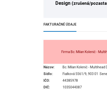
Design
(zrušená/pozasta
FAKTURAČNÉ ÚDAJE
Firma Bc. Milan Kolenič - Mul
Názov:
Bc. Milan Kolenič - Multihead
Sídlo:
Fialková 5561/9, 903 01 Sen
IČO:
44385978
DIČ:
1035044087