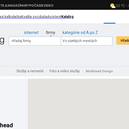
internet
firmy
kategórie od A po Z
Služby a remeslá
Foto a video služby
/
/
Multihead Design
ihead