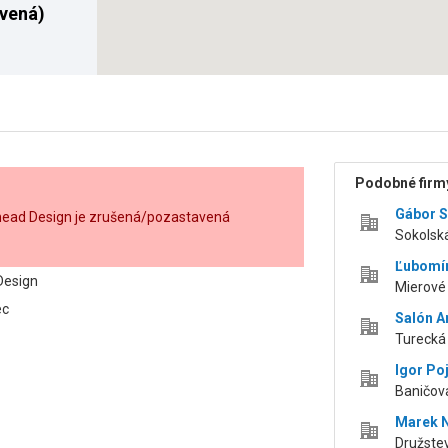
vená)
Podobné firmy
Gábor S
tihead Design je zrušená/pozastavená
Sokolská
Ľubomír
 Design
Mierové
ec
Salón A
Turecká
Igor Po
Baničova
Marek N
Družste