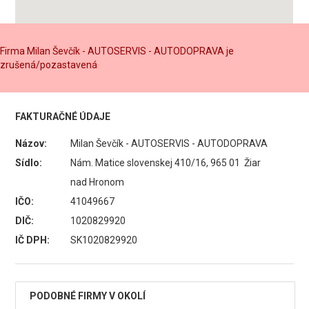
Firma Milan Ševčík - AUTOSERVIS - AUTODOPRAVA je
zrušená/pozastavená
FAKTURAČNÉ ÚDAJE
Názov:
Milan Ševčík - AUTOSERVIS - AUTODOPRAVA
Sídlo:
Nám. Matice slovenskej 410/16, 965 01 Žiar
nad Hronom
IČO:
41049667
DIČ:
1020829920
IČ DPH:
SK1020829920
PODOBNÉ FIRMY V OKOLÍ