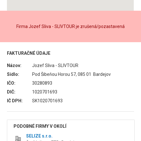
Firma Jozef Sliva - SLIVTOUR je zrušená/pozastavená
FAKTURAČNÉ ÚDAJE
Názov:
Jozef Sliva - SLIVTOUR
Sídlo:
Pod Šibeňou Horou 57, 085 01 Bardejov
IČO:
30280893
DIČ:
1020701693
IČ DPH:
SK1020701693
PODOBNÉ FIRMY V OKOLÍ
SELIZE s.r.o.