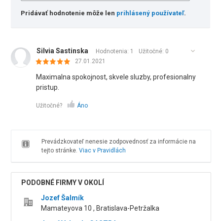
Pridávať hodnotenie môže len
prihlásený používateľ
.
Silvia Sastinska
Hodnotenia: 1
Užitočné:
0
27.01.2021
Maximalna spokojnost, skvele sluzby, profesionalny
pristup.
Užitočné?
Áno
Prevádzkovateľ nenesie zodpovednosť za informácie na
tejto stránke.
Viac v Pravidlách
PODOBNÉ FIRMY V OKOLÍ
Jozef Šalmík
Mamateyova 10 , Bratislava-Petržalka