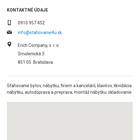
KONTAKTNÉ ÚDAJE
0910 957 452
info@stahovanie4u.sk
Erich Company, s. r. o.
Smolenická 3
851 05
Bratislava
Sťahovanie bytov, nábytku, firiem a kancelárií, klavírov, likvidácia
nábytku, autodoprava a preprava, montáž nábytku, skladovanie.