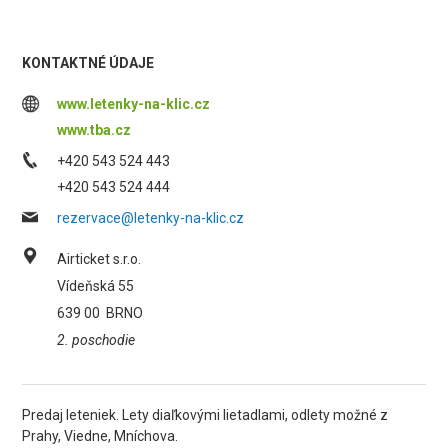
KONTAKTNÉ ÚDAJE
www.letenky-na-klic.cz
www.tba.cz
+420 543 524 443
+420 543 524 444
rezervace@letenky-na-klic.cz
Airticket s.r.o.
Vídeňská 55
639 00
BRNO
2. poschodie
Predaj leteniek. Lety diaľkovými lietadlami, odlety možné z
Prahy, Viedne, Mníchova.