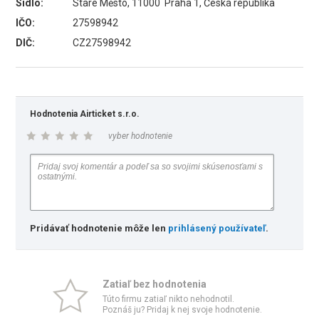
Sídlo:
Staré Město, 11000 Praha 1, Česká republika
IČO:
27598942
DIČ:
CZ27598942
Hodnotenia Airticket s.r.o.
vyber hodnotenie
Pridávať hodnotenie môže len
prihlásený používateľ
.
Zatiaľ bez hodnotenia
Túto firmu zatiaľ nikto nehodnotil.
Poznáš ju? Pridaj k nej svoje hodnotenie.