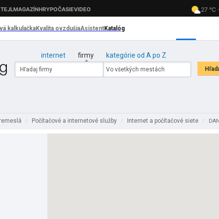
internet
firmy
kategórie od A po Z
 remeslá
Počítačové a internetové služby
Internet a počítačové siete
/
/
/
DAN