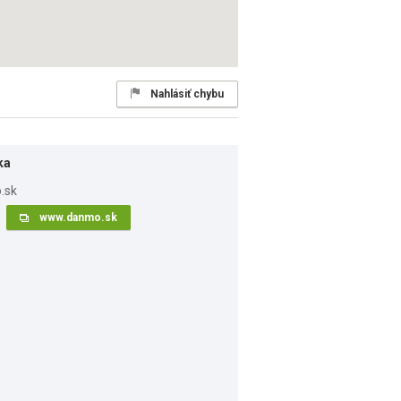
Nahlásiť chybu
ka
www.danmo.sk