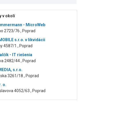
 v okolí
Zimmermann - MicroWeb
ho 2723/76 , Poprad
BILE s.r.o. v likvidácii
ny 4587/1 , Poprad
lčík - IT riešenia
va 2482/44 , Poprad
EDIA, s.r.o.
nska 3261/18 , Poprad
. o.
slavova 4052/63 , Poprad