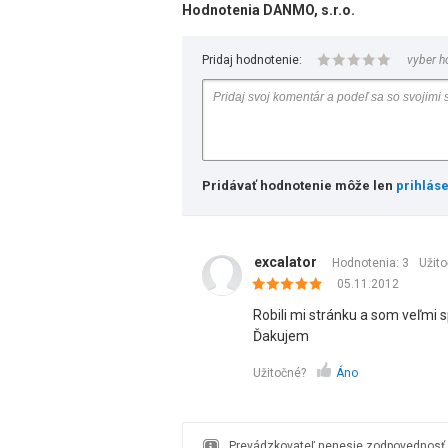
Hodnotenia DANMO, s.r.o.
Pridaj hodnotenie:
vyber h
Pridávať hodnotenie môže len
prihlás
excalator
Hodnotenia: 3
Užit
05.11.2012
Robili mi stránku a som veľmi s
Ďakujem
Užitočné?
Áno
Prevádzkovateľ nenesie zodpovednosť z