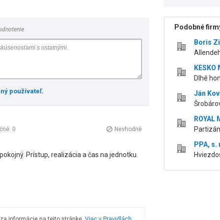
Podobné firmy
odnotenie
Boris 
Allende
KESKO MO
Dlhé ho
ený používateľ
.
Ján Kova
Šrobáro
ROYAL M
Partizá
očné:
0
Nevhodné
PPA, s. r
pokojný. Prístup, realizácia a čas na jednotku.
Hviezdo
a informácie na tejto stránke.
Viac v Pravidlách