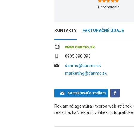
1
hodnotenie
KONTAKTY
FAKTURAČNÉ ÚDAJE
www.danmo.sk
0905 390 393
danmo@danmo.sk
marketing@danmo.sk
Kontaktovať
e-mailom
Reklamná agentúra - tvorba web stránok, 
reklama, tlač reklám, vizitiek, fotografické 