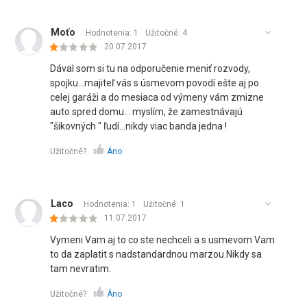
Moťo
Hodnotenia: 1
Užitočné:
4
20.07.2017
Dával som si tu na odporučenie meniť rozvody,
spojku...majiteľ vás s úsmevom povodí ešte aj po
celej garáži a do mesiaca od výmeny vám zmizne
auto spred domu... myslím, že zamestnávajú
"šikovných " ľudí...nikdy viac banda jedna !
Užitočné?
Áno
Laco
Hodnotenia: 1
Užitočné:
1
11.07.2017
Vymeni Vam aj to co ste nechceli a s usmevom Vam
to da zaplatit s nadstandardnou marzou.Nikdy sa
tam nevratim.
Užitočné?
Áno