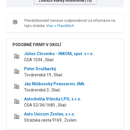
Zobraziť všetky hodnotenia (10)
Prevádzkovateľ nenesie zodpovednosť za informácie na
tejto stránke.
Viac v Pravidlách
PODOBNÉ FIRMY V OKOLÍ
Július Chromko - INKOM, spol. s r.o.
ČSA 1034 , Sliač
Peter Družbacký
Továrenská 19 , Sliač
Ján Miškovský Pneuservis JMk
Továrenská 3 , Sliač
Autodielňa Vrbický LPG, s.r.o.
ČSA 52/34/1685 , Sliač
Auto Unicom Zvolen, s.r.o.
Strážska cesta 9169 , Zvolen