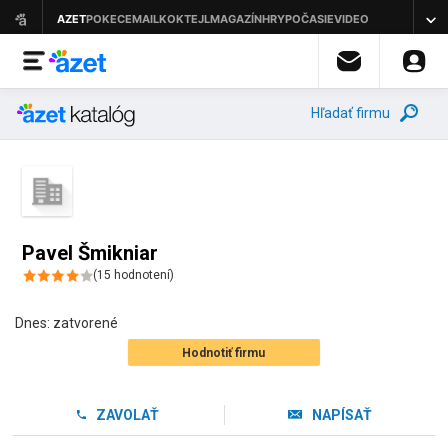
Hľadať firmu
Pavel Šmikniar
(
15
hodnotení
)
Dnes:
zatvorené
Hodnotiť firmu
ZAVOLAŤ
NAPÍSAŤ