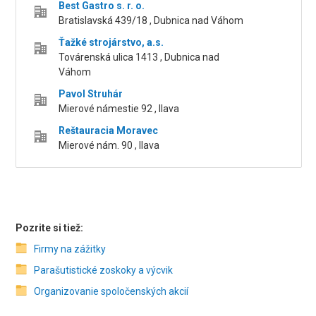
Best Gastro s. r. o.
Bratislavská 439/18 , Dubnica nad Váhom
Ťažké strojárstvo, a.s.
Továrenská ulica 1413 , Dubnica nad
Váhom
Pavol Struhár
Mierové námestie 92 , Ilava
Reštauracia Moravec
Mierové nám. 90 , Ilava
Pozrite si tiež:
Firmy na zážitky
Parašutistické zoskoky a výcvik
Organizovanie spoločenských akcií