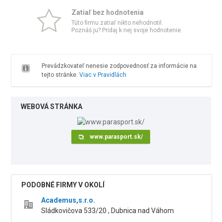
Zatiaľ bez hodnotenia
Túto firmu zatiaľ nikto nehodnotil.
Poznáš ju? Pridaj k nej svoje hodnotenie.
Prevádzkovateľ nenesie zodpovednosť za informácie na
tejto stránke.
Viac v Pravidlách
WEBOVÁ STRÁNKA
www.parasport.sk/
PODOBNÉ FIRMY V OKOLÍ
Academus,s.r.o.
Sládkovičova 533/20 , Dubnica nad Váhom