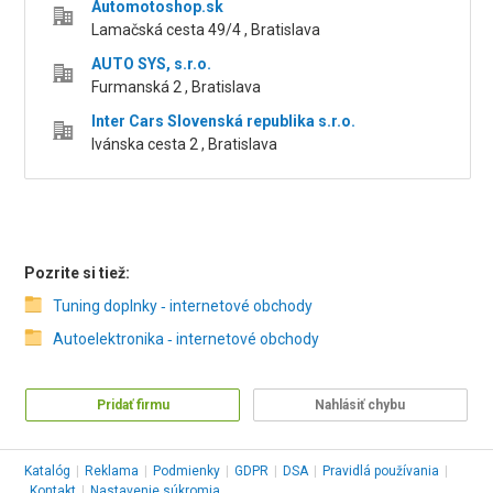
Automotoshop.sk
Lamačská cesta 49/4 , Bratislava
AUTO SYS, s.r.o.
Furmanská 2 , Bratislava
Inter Cars Slovenská republika s.r.o.
Ivánska cesta 2 , Bratislava
Pozrite si tiež:
Tuning doplnky ‑ internetové obchody
Autoelektronika ‑ internetové obchody
Pridať firmu
Nahlásiť chybu
Katalóg
|
Reklama
|
Podmienky
|
GDPR
|
DSA
|
Pravidlá používania
|
Kontakt
|
Nastavenie súkromia