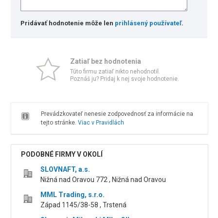
Pridávať hodnotenie môže len
prihlásený používateľ
.
Zatiaľ bez hodnotenia
Túto firmu zatiaľ nikto nehodnotil.
Poznáš ju? Pridaj k nej svoje hodnotenie.
Prevádzkovateľ nenesie zodpovednosť za informácie na
tejto stránke.
Viac v Pravidlách
PODOBNÉ FIRMY V OKOLÍ
SLOVNAFT, a.s.
Nižná nad Oravou 772 , Nižná nad Oravou
MML Trading, s.r.o.
Západ 1145/38-58 , Trstená