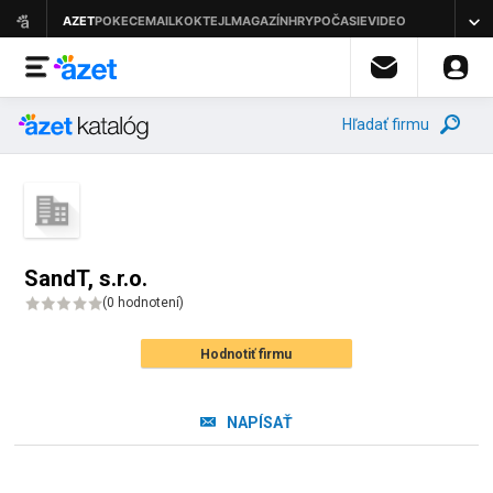
Hľadať firmu
SandT, s.r.o.
(
0 hodnotení
)
Hodnotiť firmu
NAPÍSAŤ