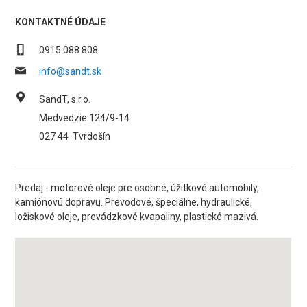
KONTAKTNÉ ÚDAJE
0915 088 808
info@sandt.sk
SandT, s.r.o.
Medvedzie 124/9-14
027 44
Tvrdošín
Predaj - motorové oleje pre osobné, úžitkové automobily,
kamiónovú dopravu. Prevodové, špeciálne, hydraulické,
ložiskové oleje, prevádzkové kvapaliny, plastické mazivá.