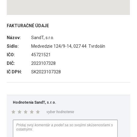
FAKTURAČNÉ ÚDAJE
Názov:
SandT, s.r.o.
Sídlo:
Medvedzie 124/9-14, 027 44 Tvrdošín
IČO:
45721521
DIČ:
2023107328
IČ DPH:
SK2023107328
Hodnotenia SandT, s.r.o.
vyber hodnotenie