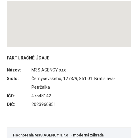
FAKTURAČNÉ ÚDAJE
Názov:
M3S AGENCY s.r.o.
Sídlo:
Černyševského, 1273/9, 851 01 Bratislava-
Petržalka
IČO:
47548142
DIČ:
2023960851
Hodnotenia M3S AGENCY s.r.o. - moderná záhrada