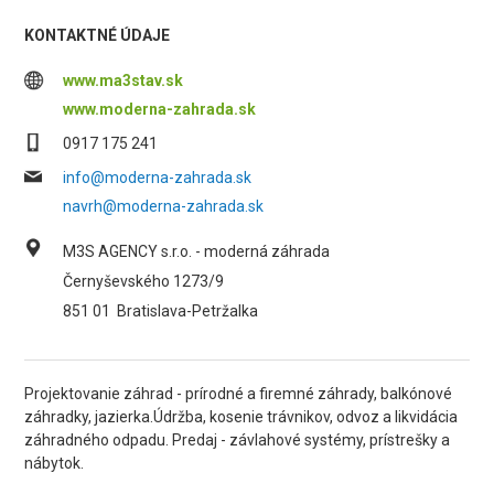
KONTAKTNÉ ÚDAJE
www.ma3stav.sk
www.moderna-zahrada.sk
0917 175 241
info@moderna-zahrada.sk
navrh@moderna-zahrada.sk
M3S AGENCY s.r.o. - moderná záhrada
Černyševského 1273/9
851 01
Bratislava-Petržalka
Projektovanie záhrad - prírodné a firemné záhrady, balkónové
záhradky, jazierka.Údržba, kosenie trávnikov, odvoz a likvidácia
záhradného odpadu. Predaj - závlahové systémy, prístrešky a
nábytok.