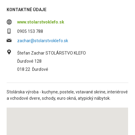
KONTAKTNÉ ÚDAJE
www.stolarstvoklefo.sk
0905 153 788
zachar@stolarstvoklefo.sk
Štefan Zachar STOLÁRSTVO KLEFO
Ďurďové 128
018 22
Ďurďové
Stolárska výroba - kuchyne, postele, vstavané skrine, interiérové
a vchodové dvere, schody, euro okná, atypický nábytok.