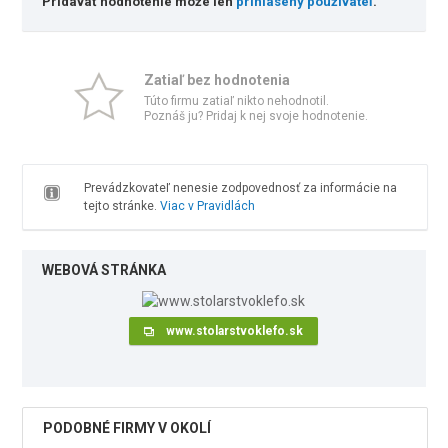
Pridávať hodnotenie môže len
prihlásený používateľ
.
Zatiaľ bez hodnotenia
Túto firmu zatiaľ nikto nehodnotil.
Poznáš ju? Pridaj k nej svoje hodnotenie.
Prevádzkovateľ nenesie zodpovednosť za informácie na
tejto stránke.
Viac v Pravidlách
WEBOVÁ STRÁNKA
www.stolarstvoklefo.sk
PODOBNÉ FIRMY V OKOLÍ