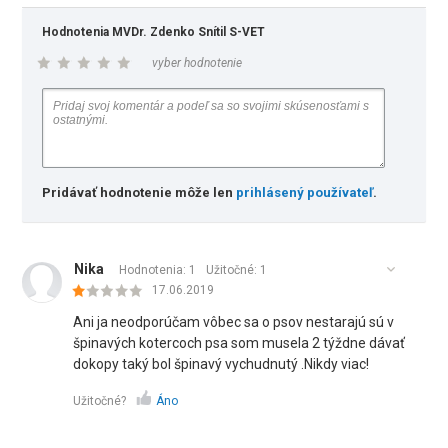
Hodnotenia MVDr. Zdenko Snítil S-VET
vyber hodnotenie
Pridávať hodnotenie môže len
prihlásený používateľ
.
Nika
Hodnotenia: 1
Užitočné:
1
17.06.2019
Ani ja neodporúčam vôbec sa o psov nestarajú sú v
špinavých kotercoch psa som musela 2 týždne dávať
dokopy taký bol špinavý vychudnutý .Nikdy viac!
Užitočné?
Áno