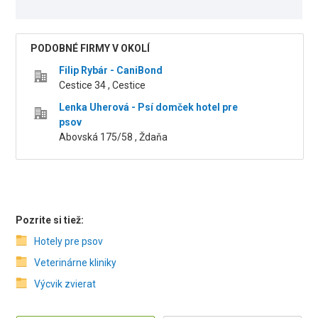
PODOBNÉ FIRMY V OKOLÍ
Filip Rybár - CaniBond
Cestice 34 , Cestice
Lenka Uherová - Psí domček hotel pre
psov
Abovská 175/58 , Ždaňa
Pozrite si tiež:
Hotely pre psov
Veterinárne kliniky
Výcvik zvierat