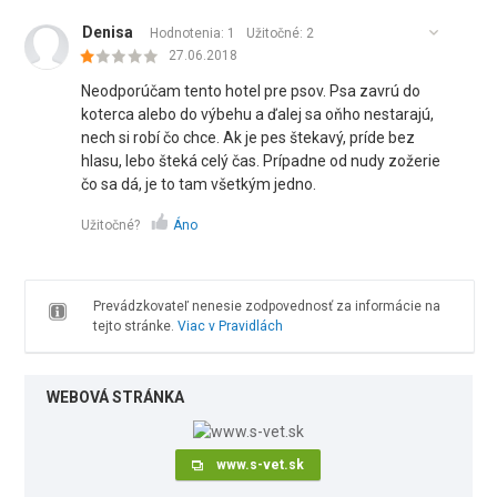
Denisa
Hodnotenia: 1
Užitočné:
2
27.06.2018
Neodporúčam tento hotel pre psov. Psa zavrú do
koterca alebo do výbehu a ďalej sa oňho nestarajú,
nech si robí čo chce. Ak je pes štekavý, príde bez
hlasu, lebo šteká celý čas. Prípadne od nudy zožerie
čo sa dá, je to tam všetkým jedno.
Užitočné?
Áno
Prevádzkovateľ nenesie zodpovednosť za informácie na
tejto stránke.
Viac v Pravidlách
WEBOVÁ STRÁNKA
www.s-vet.sk