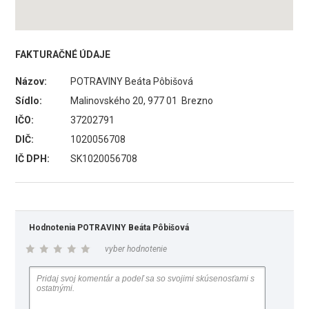
FAKTURAČNÉ ÚDAJE
Názov:
POTRAVINY Beáta Pôbišová
Sídlo:
Malinovského 20, 977 01 Brezno
IČO:
37202791
DIČ:
1020056708
IČ DPH:
SK1020056708
Hodnotenia POTRAVINY Beáta Pôbišová
vyber hodnotenie