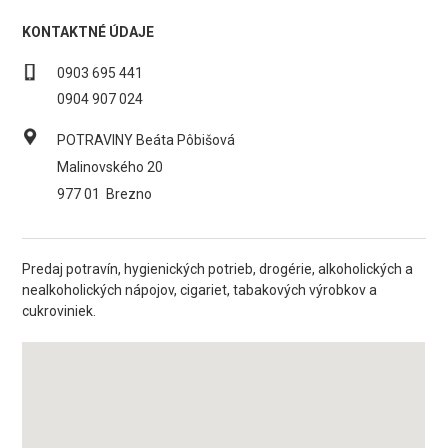
KONTAKTNÉ ÚDAJE
0903 695 441
0904 907 024
POTRAVINY Beáta Pôbišová
Malinovského 20
977 01
Brezno
Predaj potravín, hygienických potrieb, drogérie, alkoholických a
nealkoholických nápojov, cigariet, tabakových výrobkov a
cukroviniek.