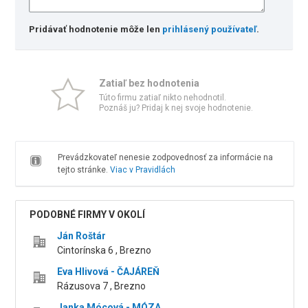
Pridávať hodnotenie môže len
prihlásený používateľ
.
Zatiaľ bez hodnotenia
Túto firmu zatiaľ nikto nehodnotil.
Poznáš ju? Pridaj k nej svoje hodnotenie.
Prevádzkovateľ nenesie zodpovednosť za informácie na
tejto stránke.
Viac v Pravidlách
PODOBNÉ FIRMY V OKOLÍ
Ján Roštár
Cintorínska 6 , Brezno
Eva Hlivová - ČAJÁREŇ
Rázusova 7 , Brezno
Janka Mócová - MÓZA