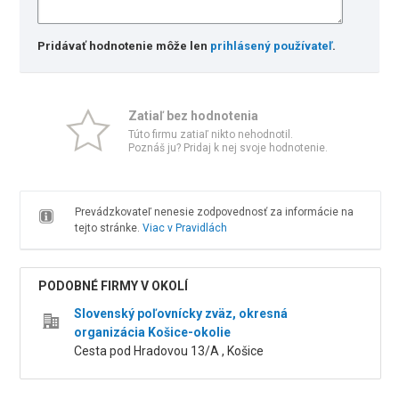
Pridávať hodnotenie môže len
prihlásený používateľ
.
Zatiaľ bez hodnotenia
Túto firmu zatiaľ nikto nehodnotil.
Poznáš ju? Pridaj k nej svoje hodnotenie.
Prevádzkovateľ nenesie zodpovednosť za informácie na
tejto stránke.
Viac v Pravidlách
PODOBNÉ FIRMY V OKOLÍ
Slovenský poľovnícky zväz, okresná
organizácia Košice-okolie
Cesta pod Hradovou 13/A , Košice