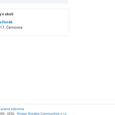
 v okolí
v Horák
17 , Černovice
tavenie súkromia
000 - 2026,
Ringier Slovakia Communities s.r.o.