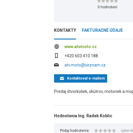
0 hodnotení
KONTAKTY
FAKTURAČNÉ ÚDAJE
www.atvmoto.cz
+420 603 410 188
atv.moto@seznam.cz
Kontaktovať
e-mailom
Predaj štvorkoliek, skútrov, motoriek a mo
Hodnotenia Ing. Radek Koblic
Pridaj hodnotenie:
vyber h