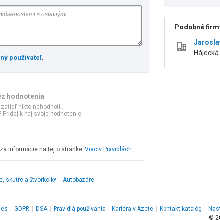
Podobné firmy
Jarosla
Hájecká 
ený používateľ
.
ez hodnotenia
 zatiaľ nikto nehodnotil.
 Pridaj k nej svoje hodnotenie.
a informácie na tejto stránke.
Viac v Pravidlách
, skútre a štvorkolky
Autobazáre
ies
|
GDPR
|
DSA
|
Pravidlá používania
|
Kariéra v Azete
|
Kontakt
katalóg
|
Nas
© 2