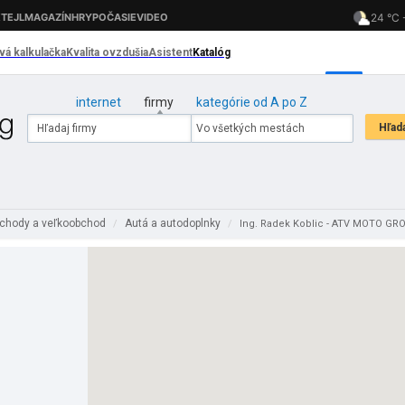
internet
firmy
kategórie od A po Z
chody a veľkoobchod
Autá a autodoplnky
/
/
Ing. Radek Koblic - ATV MOTO GR