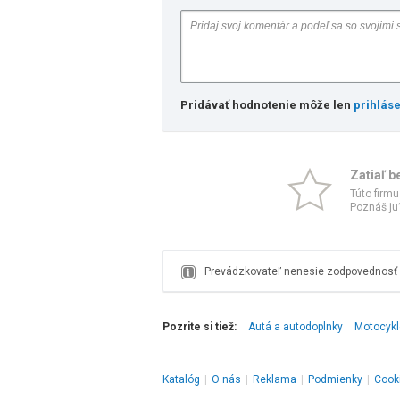
Pridávať hodnotenie môže len
prihlás
Zatiaľ b
Túto firmu
Poznáš ju?
Prevádzkovateľ nenesie zodpovednosť z
Pozrite si tiež:
Autá a autodoplnky
Motocykle
Katalóg
|
O nás
|
Reklama
|
Podmienky
|
Cook