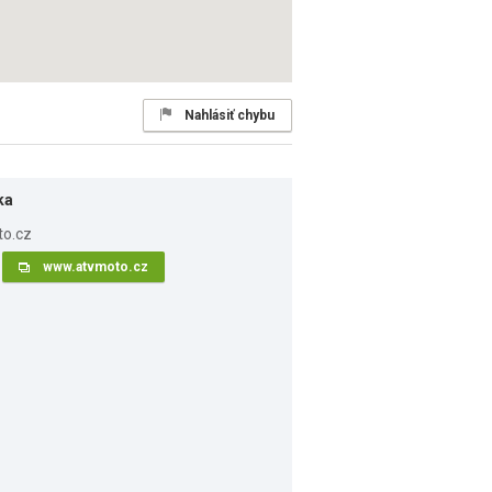
Nahlásiť chybu
ka
www.atvmoto.cz