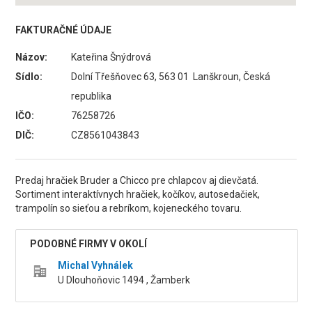
FAKTURAČNÉ ÚDAJE
Názov:
Kateřina Šnýdrová
Sídlo:
Dolní Třešňovec 63, 563 01 Lanškroun, Česká
republika
IČO:
76258726
DIČ:
CZ8561043843
Predaj hračiek Bruder a Chicco pre chlapcov aj dievčatá.
Sortiment interaktívnych hračiek, kočíkov, autosedačiek,
trampolín so sieťou a rebríkom, kojeneckého tovaru.
PODOBNÉ FIRMY V OKOLÍ
Michal Vyhnálek
U Dlouhoňovic 1494 , Žamberk