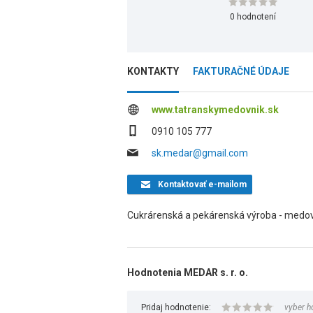
0 hodnotení
KONTAKTY
FAKTURAČNÉ ÚDAJE
www.tatranskymedovnik.sk
0910 105 777
sk.medar@gmail.com
Kontaktovať
e-mailom
Cukrárenská a pekárenská výroba - medová
Hodnotenia MEDAR s. r. o.
Pridaj hodnotenie:
vyber h