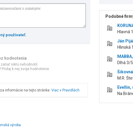
Podobné firmy
KORUNA 
Hlavná 1
ený používateľ
.
Ján Pijá
Hlinská 1
MABBA, 
ez hodnotenia
Dlhá 3/5 
 zatiaľ nikto nehodnotil.
 Pridaj k nej svoje hodnotenie.
Šikovná
M.R. Šte
Evellin, 
a informácie na tejto stránke.
Viac v Pravidlách
Na Bráne
enská výroba