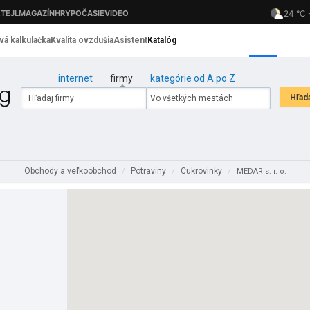
internet
firmy
kategórie od A po Z
Obchody a veľkoobchod
Potraviny
Cukrovinky
/
/
/
MEDAR s. r. o.