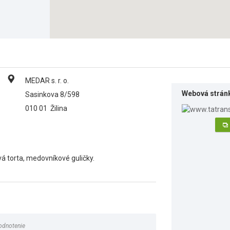
MEDAR s. r. o.
Webová strán
Sasinkova 8/598
010 01
Žilina
 torta, medovníkové guličky.
odnotenie