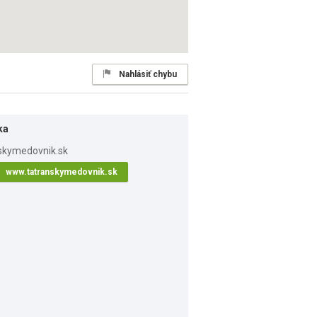
Nahlásiť chybu
ka
www.tatranskymedovnik.sk