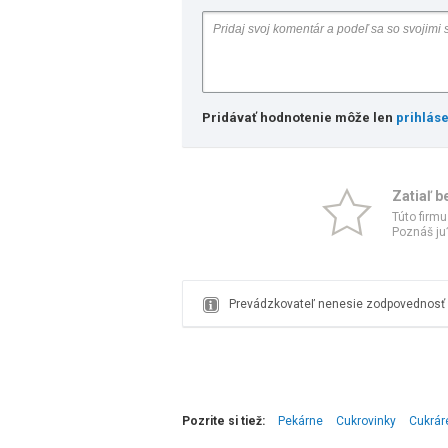
Pridávať hodnotenie môže len
prihlás
Zatiaľ b
Túto firmu
Poznáš ju?
Prevádzkovateľ nenesie zodpovednosť z
Pozrite si tiež:
Pekárne
Cukrovinky
Cukrár